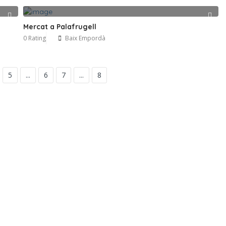
Mercat a Palafrugell
0 Rating
Baix Empordà
5
...
6
7
...
8