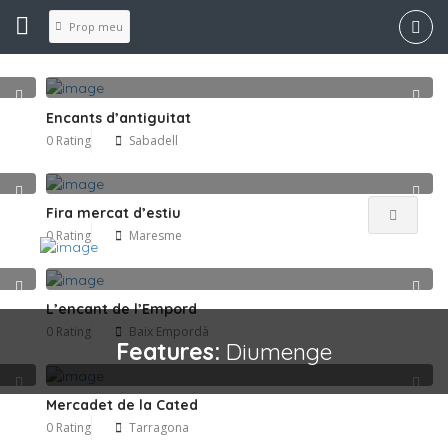
Prop meu
Encants d’antiguitat
0 Rating
Sabadell
Fira mercat d’estiu
0 Rating
Maresme
L’encant de l’Empord
0 Rating
Baix Empordà
Features:
Diumenge
Mercadet de la Cated
0 Rating
Tarragona