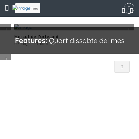
Prop meu
Mercat de l’artesani
Features:
Quart dissabte del mes
0 Rating
Rubí