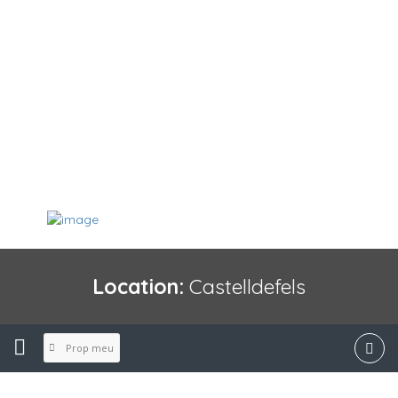
Location:
Castelldefels
Prop meu