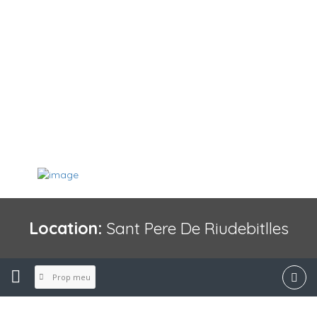
Location:
Sant Pere De Riudebitlles
Prop meu