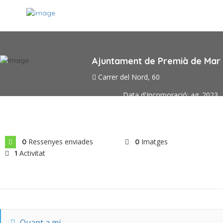
Ajuntament de Premià de Mar
Carrer del Nord, 60
Data d'Incorporació: ag. 2023
Ressenyes enviades
Imatges
0
0
Activitat
1
Quant a mi