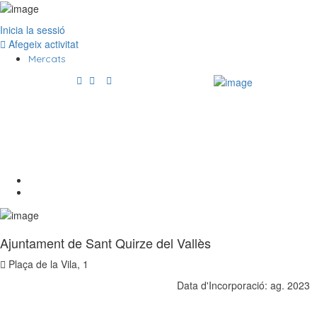
Inicia la sessió
Afegeix activitat
Mercats
Autor:
Ajuntament De Sant Quirze
Del Vallès
Home
Articles posted by Ajuntament de Sant Quirze del Vallès
Ajuntament de Sant Quirze del Vallès
Plaça de la Vila, 1
Data d'Incorporació: ag. 2023