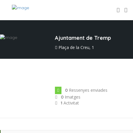
Ajuntament de Tremp
Plaça de la Creu, 1
Data d'Incorporació: ag. 2023
Ressenyes enviades
0
Imatges
0
Activitat
1