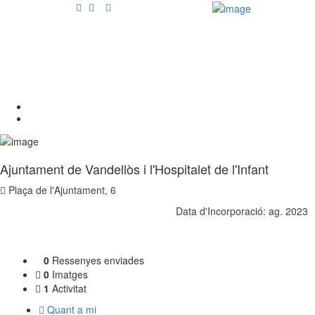
Autor:
Inicia la sessió
Ajuntament De Vandellòs I
Afegeix activitat
Mercats
L'Hospitalet De L'Infant
Home
Articles posted by Ajuntament de Vandellòs i l'Hospitalet de l'Infant
Ajuntament de Vandellòs i l'Hospitalet de l'Infant
Plaça de l'Ajuntament, 6
Data d'Incorporació: ag. 2023
0
Ressenyes enviades
0
Imatges
1
Activitat
Quant a mi