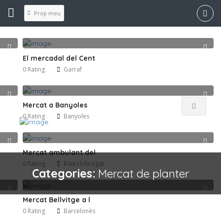
Prop meu
El mercadal del Cent
0 Rating
Garraf
Mercat a Banyoles
0 Rating
Banyoles
Mercat ambulant del
0 Rating
Baix Llobregat
Categories:
Mercat de planter
Mercat Bellvitge a l
0 Rating
Barcelonès