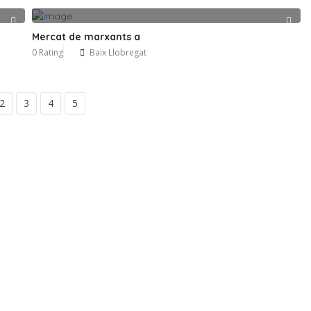
Mercat de marxants a
0 Rating
Baix Llobregat
2
3
4
5