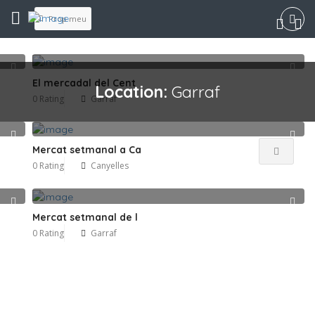
Prop meu
El mercadal del Cent
Location:
Garraf
0 Rating
Garraf
Mercat setmanal a Ca
0 Rating
Canyelles
Mercat setmanal de l
0 Rating
Garraf