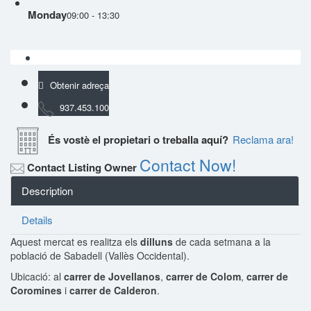
Monday
09:00 - 13:30
Obtenir adreça
937.453.100
És vostè el propietari o treballa aquí?
Reclama ara!
Contact Now!
Contact Listing Owner
Description
Details
Aquest mercat es realitza els
dilluns
de cada setmana a la
població de Sabadell (Vallès Occidental).
Ubicació: al
carrer de Jovellanos
,
carrer de Colom
,
carrer de
Coromines
i
carrer de Calderon
.