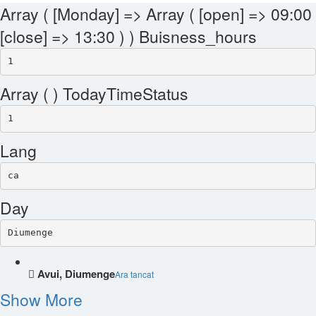
Array ( [Monday] => Array ( [open] => 09:00
[close] => 13:30 ) ) Buisness_hours
1
Array ( ) TodayTimeStatus
1
Lang
ca
Day
Diumenge
Avui, Diumenge
Ara tancat
Show More