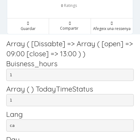
Ratings
0
Compartir
Guardar
Afegeix una ressenya
Array ( [Dissabte] => Array ( [open] =>
09:00 [close] => 13:00 ) )
Buisness_hours
1
Array ( ) TodayTimeStatus
1
Lang
ca
Day