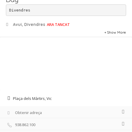
Divendres
Avui, Divendres
ARA TANCAT
Show More
Plaça dels Màrtirs, Vic
Obtenir adreça
938.862.100