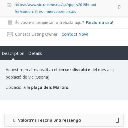
https://www.victurisme.cat/ca/que-s2019hi-pot-
fer/comerc-fires-i-mercats/mercats
És vostè el propietari o treballa aquí?
Reclama ara!
Contact Listing Owner
Contact Now!
Description
Details
Aquest mercat es realitza el
tercer dissabte
del mes a la
població de Vic (Osona).
Ubicació: a la
plaça dels Màrtirs
.
Valora'ns i escriu una ressenya