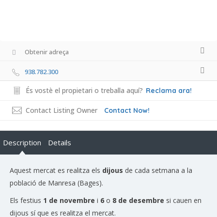
Obtenir adreça
938.782.300
És vostè el propietari o treballa aquí?
Reclama ara!
Contact Listing Owner
Contact Now!
Description
Details
Aquest mercat es realitza els
dijous
de cada setmana a la
població de Manresa (Bages).
Els festius
1 de novembre
i
6
o
8 de desembre
si cauen en
dijous sí que es realitza el mercat.