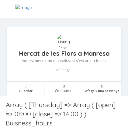
Mercat de les Flors a Manresa
Aquest mercat no es realitza si s'escau en festiu.
Ratings
0
Compartir
Guardar
Afegeix una ressenya
Array ( [Thursday] => Array ( [open]
=> 08:00 [close] => 14:00 ) )
Buisness_hours