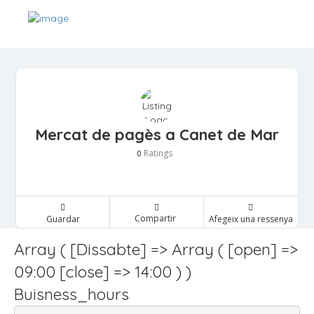
Mercat de pagès a Canet de Mar
Ratings
0
Compartir
Guardar
Afegeix una ressenya
Array ( [Dissabte] => Array ( [open] =>
09:00 [close] => 14:00 ) )
Buisness_hours