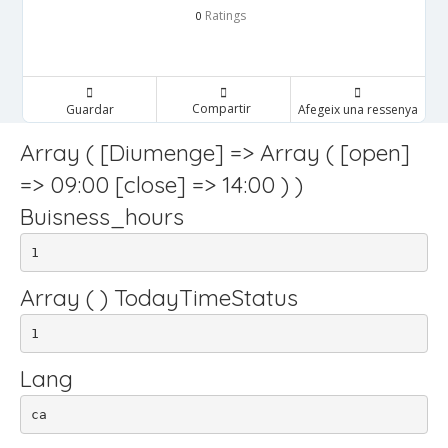
Ratings
0
Compartir
Guardar
Afegeix una ressenya
Array ( [Diumenge] => Array ( [open]
=> 09:00 [close] => 14:00 ) )
Buisness_hours
1
Array ( ) TodayTimeStatus
1
Lang
ca