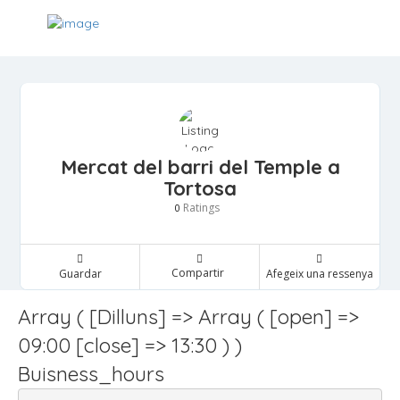
Mercat del barri del Temple a
Tortosa
Ratings
0
Compartir
Guardar
Afegeix una ressenya
Array ( [Dilluns] => Array ( [open] =>
09:00 [close] => 13:30 ) )
Buisness_hours