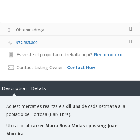
Obtenir adreça
977.585.800
És vostè el propietari o treballa aquí?
Reclama ara!
Contact Listing Owner
Contact Now!
Description
Details
Aquest mercat es realitza els
dilluns
de cada setmana a la
població de Tortosa (Baix Ebre).
Ubicació: al
carrer Maria Rosa Molas
i
passeig Joan
Moreira
.