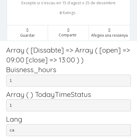
Excepte si s'escau en 15 d'agost o 25 de desembre
Ratings
0
Compartir
Guardar
Afegeix una ressenya
Array ( [Dissabte] => Array ( [open] =>
09:00 [close] => 13:00 ) )
Buisness_hours
1
Array ( ) TodayTimeStatus
1
Lang
ca