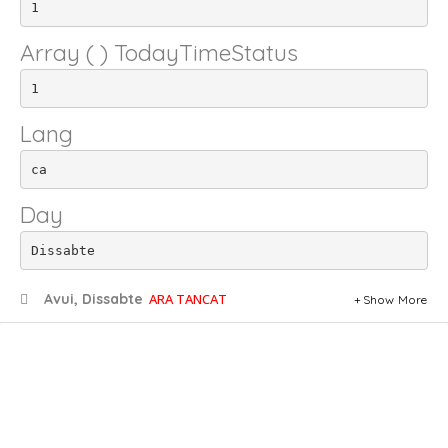
1
Array ( ) TodayTimeStatus
1
Lang
ca
Day
Dissabte
Avui, Dissabte
ARA TANCAT
Show More