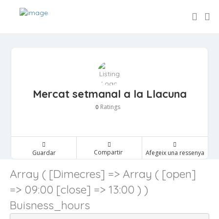
Mercat setmanal a la Llacuna
Ratings
0
Compartir
Guardar
Afegeix una ressenya
Array ( [Dimecres] => Array ( [open]
=> 09:00 [close] => 13:00 ) )
Buisness_hours