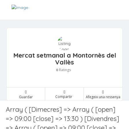
Mercat setmanal a Montornès del
Vallès
Ratings
0
Compartir
Guardar
Afegeix una ressenya
Array ( [Dimecres] => Array ( [open]
=> 09:00 [close] => 13:30 ) [Divendres]
=> Array ( [open] => 09:00 [close] =>