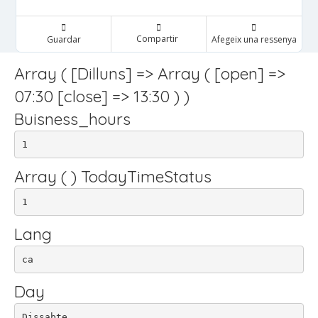
Compartir
Guardar
Afegeix una ressenya
Array ( [Dilluns] => Array ( [open] =>
07:30 [close] => 13:30 ) )
Buisness_hours
1
Array ( ) TodayTimeStatus
1
Lang
ca
Day
Dissabte