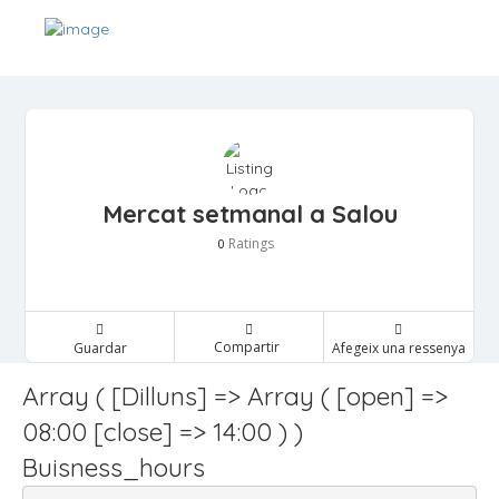
Mercat setmanal a Salou
Ratings
0
Compartir
Guardar
Afegeix una ressenya
Array ( [Dilluns] => Array ( [open] =>
08:00 [close] => 14:00 ) )
Buisness_hours