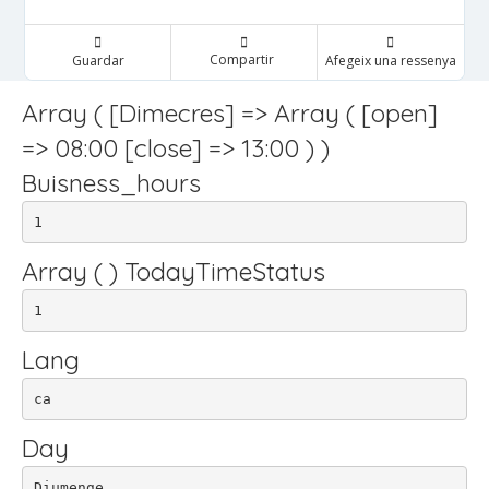
Compartir
Guardar
Afegeix una ressenya
Array ( [Dimecres] => Array ( [open]
=> 08:00 [close] => 13:00 ) )
Buisness_hours
1
Array ( ) TodayTimeStatus
1
Lang
ca
Day
Diumenge