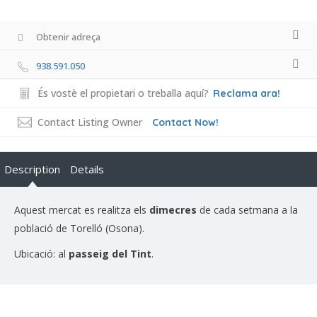
Obtenir adreça
938.591.050
És vostè el propietari o treballa aquí?
Reclama ara!
Contact Listing Owner
Contact Now!
Description
Details
Aquest mercat es realitza els
dimecres
de cada setmana a la
població de Torelló (Osona).
Ubicació: al
passeig del Tint
.