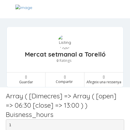
Mercat setmanal a Torelló
Ratings
0
Compartir
Guardar
Afegeix una ressenya
Array ( [Dimecres] => Array ( [open]
=> 06:30 [close] => 13:00 ) )
Buisness_hours
1