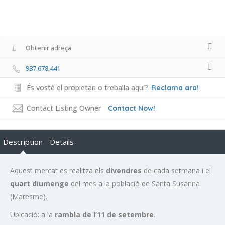
Obtenir adreça
937.678.441
És vostè el propietari o treballa aquí?
Reclama ara!
Contact Listing Owner
Contact Now!
Description
Details
Aquest mercat es realitza els
divendres
de cada setmana i el
quart diumenge
del mes a la població de Santa Susanna
(Maresme).
Ubicació: a la
rambla de l’11 de setembre
.