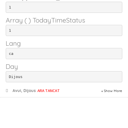
1
Array ( ) TodayTimeStatus
1
Lang
ca
Day
Dijous
Avui, Dijous
ARA TANCAT
Show More