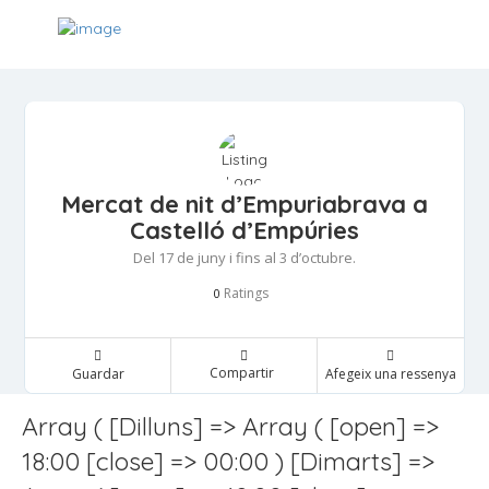
Mercat de nit d’Empuriabrava a
Castelló d’Empúries
Del 17 de juny i fins al 3 d’octubre.
Ratings
0
Compartir
Guardar
Afegeix una ressenya
Array ( [Dilluns] => Array ( [open] =>
18:00 [close] => 00:00 ) [Dimarts] =>