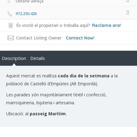
Obtenir adreça
972.250.426
És vostè el propietari o treballa aquí?
Reclama ara!
Contact Listing Owner
Contact Now!
Description
Details
Aquest mercat es realitza
cada dia de la setmana
a la
població de Castelló d’Empúries (Alt Empordà).
Les parades són majoritàriament tèxtil i confecció,
marroquineria, bijuteria i artesania.
Ubicació: al
passeig Marítim
.